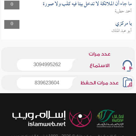
ما جاء أن الملائكة لا تدخل بيتا فيه كلب ولا صورة
0
أحمد حطيبة
يا مركزي
0
أبو عبد الملك
عدد مرات
3094995262
الاستماع
عدد مرات الحفظ
839623604