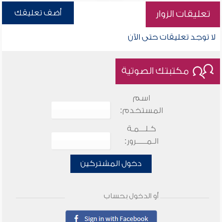
أضف تعليقك
تعليقات الزوار
لا توجد تعليقات حتى الآن
مكتبتك الصوتية
اسم
المستخدم:
كـلـــمـة
الـمـــــرور:
دخول المشتركين
أو الدخول بحساب