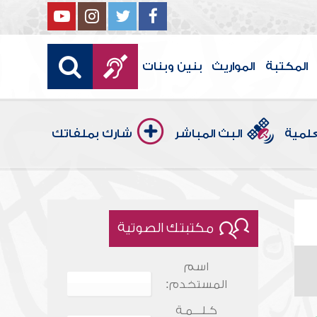
المكتبة
المواريث
بنين وبنات
علمية
البث المباشر
شارك بملفاتك
مكتبتك الصوتية
اسم
المستخدم:
كـلـــمـة