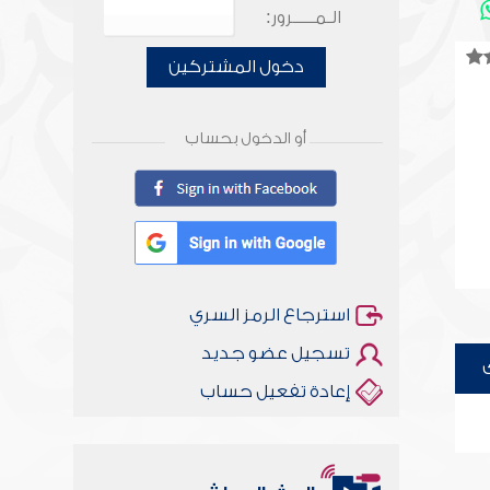
الـمـــــرور:
دخول المشتركين
أو الدخول بحساب
استرجاع الرمز السري
تسجيل عضو جديد
إعادة تفعيل حساب