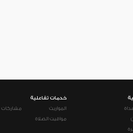
ية
خدمات تفاعلية
داة
المواريث
مشاركات ال
مواقيت الصلاة
رة