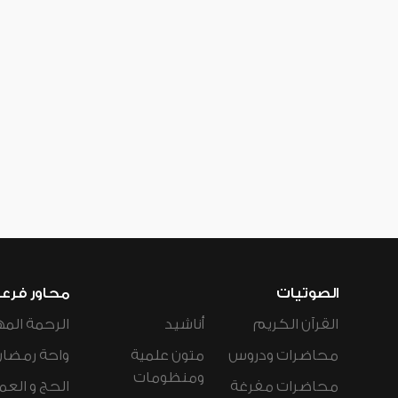
الصوتيات
محاور فرع
القرآن الكريم
أناشيد
الرحمة المه
محاضرات ودروس
متون علمية
واحة رمضان
ومنظومات
محاضرات مفرغة
الحج و العم