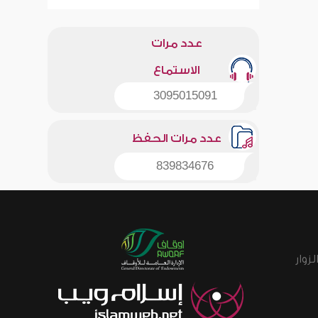
عدد مرات
الاستماع
3095015091
عدد مرات الحفظ
839834676
زوار