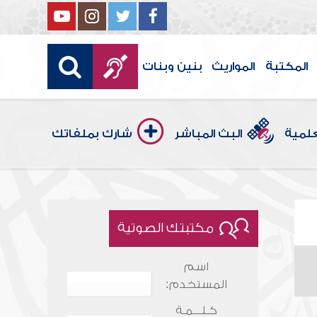
المكتبة
المواريث
بنين وبنات
علمية
البث المباشر
شارك بملفاتك
مكتبتك الصوتية
اسم
المستخدم:
كـلـــمـة