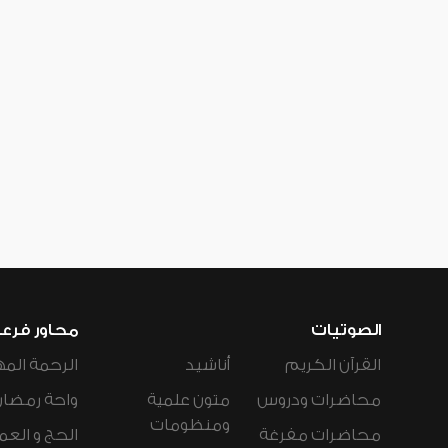
الصوتيات
محاور فرع
القرآن الكريم
أناشيد
الرحمة المه
محاضرات ودروس
متون علمية
واحة رمضان
ومنظومات
محاضرات مفرغة
الحج و العم