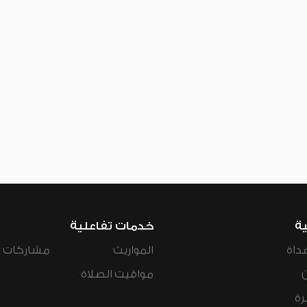
ية
خدمات تفاعلية
داة
المواريث
مشاركات ال
مواقيت الصلاة
رة