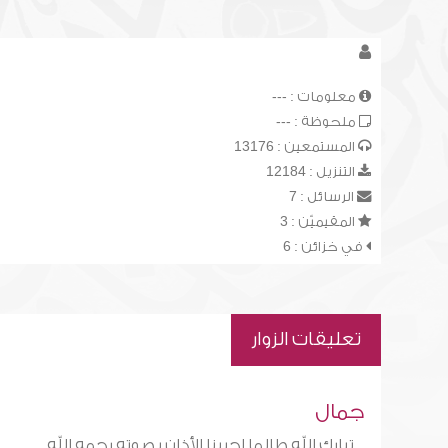
معلومات : ---
ملحوظة : ---
المستمعين : 13176
التنزيل : 12184
الرسائل : 7
المقيميّن : 3
في خزائن : 6
تعليقات الزوار
جمال
تبارك الله طالما احببنا الأذان بصوته رحمه الله