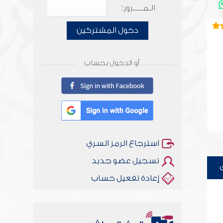
الـمـــــرور:
دخول المشتركين
أو الدخول بحساب
استرجاع الرمز السري
تسجيل عضو جديد
إعادة تفعيل حساب