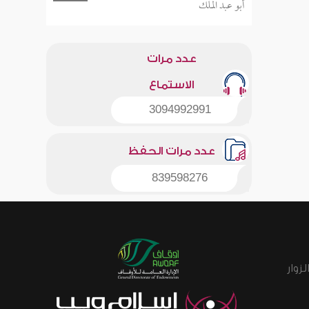
أبو عبد الملك
عدد مرات
الاستماع
3094992991
عدد مرات الحفظ
839598276
زوار