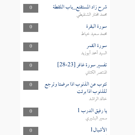
شرح زاد المستقنع_باب اللقطة
0
محمد مختار الشنقيطي
سورة البقرة
0
محمد سعيد خياط
سورة القمر
0
السيد أحمد أبوزيد
تفسير سورة غافر [23-28]
0
المنتصر الكتاني
تتوب عن الذنوب اذا مرضتا وترجع
0
للذنوب اذا برئت
خالد الراشد
يا رفيق الدرب 1
0
سمير البشيري
الأشبال1
0