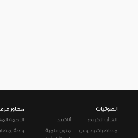
الصوتيات
محاور فرع
القرآن الكريم
أناشيد
الرحمة المه
محاضرات ودروس
متون علمية
واحة رمضان