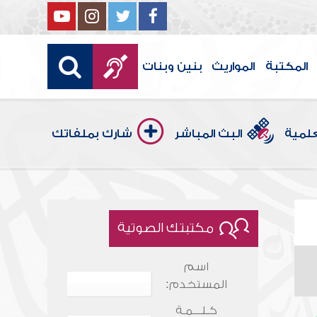
المكتبة
المواريث
بنين وبنات
علمية
البث المباشر
شارك بملفاتك
مكتبتك الصوتية
اسم
المستخدم:
كـلـــمـة