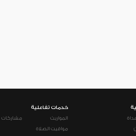
ية
خدمات تفاعلية
داة
المواريث
مشاركات ال
مواقيت الصلاة