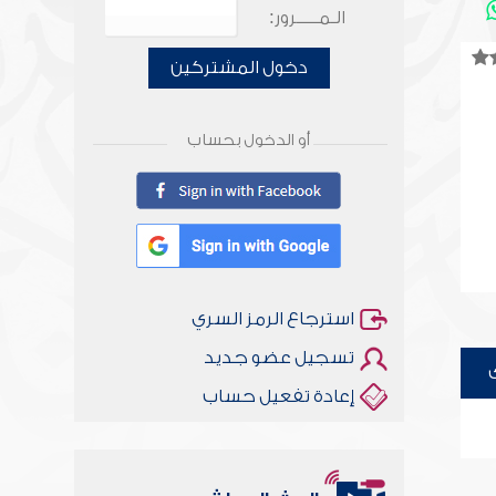
الـمـــــرور:
دخول المشتركين
أو الدخول بحساب
استرجاع الرمز السري
تسجيل عضو جديد
إعادة تفعيل حساب