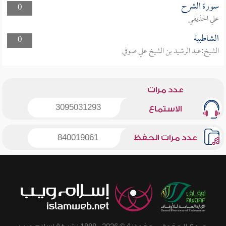
سورة الشرح
0
علي الحذيفي
الشاطبية
0
الشيخ:عبد الرشيد بن الشيخ علي صوفي
عدد مرات
3095031293
الاستماع
عدد مرات الحفظ
840019061