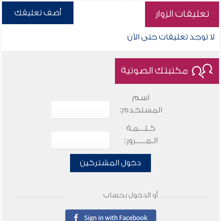
أضف تعليقك
تعليقات الزوار
لا توجد تعليقات حتى الآن
مكتبتك الصوتية
اسم
المستخدم:
كـلـــمـة
الـمـــــرور:
دخول المشتركين
أو الدخول بحساب