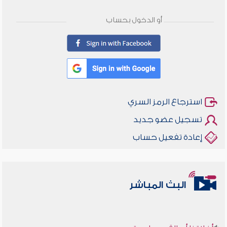
أو الدخول بحساب
استرجاع الرمز السري
تسجيل عضو جديد
إعادة تفعيل حساب
البث المباشر
أخلاقنا أصالة ومعاصرة