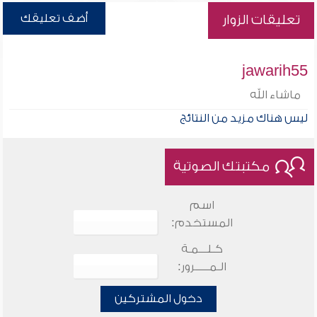
أضف تعليقك
تعليقات الزوار
jawarih55
ماشاء الله
ليس هناك مزيد من النتائج
مكتبتك الصوتية
اسم
المستخدم:
كـلـــمـة
الـمـــــرور:
دخول المشتركين