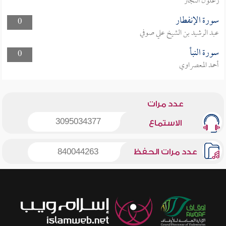
زغلول النجار
سورة الإنفطار
0
عبد الرشيد بن الشيخ علي صوفي
سورة النبأ
0
أحمد المعصراوي
عدد مرات
3095034377
الاستماع
عدد مرات الحفظ
840044263