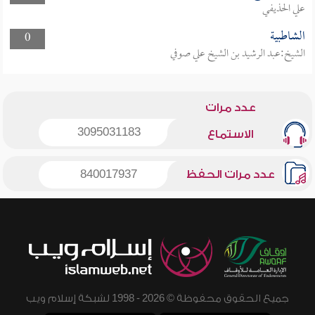
علي الحذيفي
الشاطبية
0
الشيخ:عبد الرشيد بن الشيخ علي صوفي
عدد مرات
3095031183
الاستماع
عدد مرات الحفظ
840017937
جميع الحقوق محفوظة © 2026 - 1998 لشبكة إسلام ويب