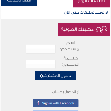
أضف تعليقك
تعليقات الزوار
لا توجد تعليقات حتى الآن
مكتبتك الصوتية
اسم
المستخدم:
كـلـــمـة
الـمـــــرور:
دخول المشتركين
أو الدخول بحساب