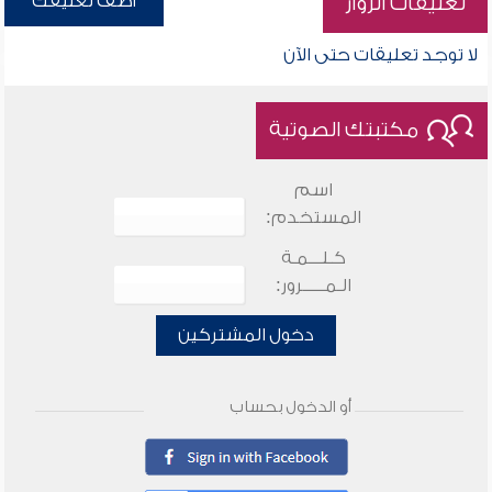
أضف تعليقك
تعليقات الزوار
لا توجد تعليقات حتى الآن
مكتبتك الصوتية
اسم
المستخدم:
كـلـــمـة
الـمـــــرور:
دخول المشتركين
أو الدخول بحساب