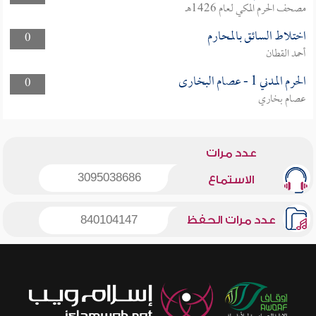
مصحف الحرم المكي لعام 1426هـ
اختلاط السائق بالمحارم
0
أحمد القطان
الحرم المدني 1 - عصام البخارى
0
عصام بخاري
عدد مرات
3095038686
الاستماع
عدد مرات الحفظ
840104147