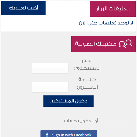
أضف تعليقك
تعليقات الزوار
لا توجد تعليقات حتى الآن
مكتبتك الصوتية
اسم
المستخدم:
كـلـــمـة
الـمـــــرور:
دخول المشتركين
أو الدخول بحساب