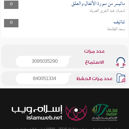
ماتيسر من سورة الأنفال والعلق
0
شعبان عبد العزيز الصياد
تناتيف
0
سعد الطلحة
عدد مرات
3095035290
الاستماع
عدد مرات الحفظ
840051334