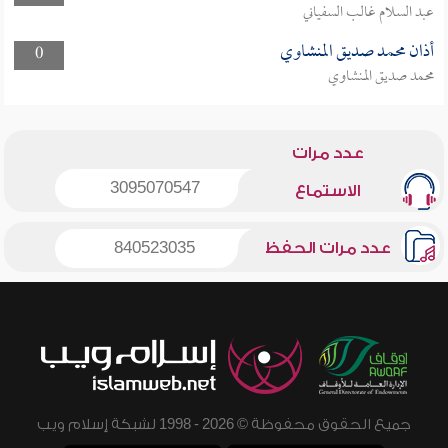
عبد السلام غالب السفياني
أذان محمد صديق المنشاوي
0
محمد صديق المنشاوي
عدد مرات
3095070547
الاستماع
عدد مرات الحفظ
840523035
جميع الحقوق محفوظة © 2026 - 1998 لشبكة إسلام ويب