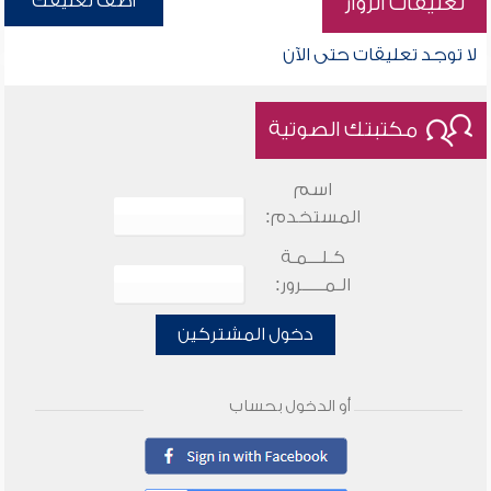
أضف تعليقك
تعليقات الزوار
لا توجد تعليقات حتى الآن
مكتبتك الصوتية
اسم
المستخدم:
كـلـــمـة
الـمـــــرور:
دخول المشتركين
أو الدخول بحساب