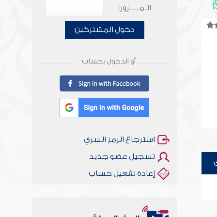
الـمـــــرور:
دخول المشتركين
أو الدخول بحساب
استرجاع الرمز السري
تسجيل عضو جديد
إعادة تفعيل حساب