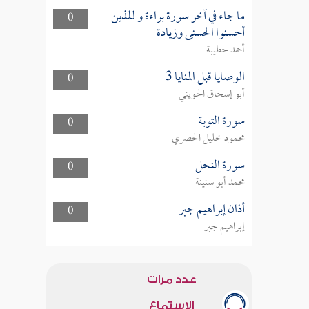
ما جاء في آخر سورة براءة و للذين
0
أحسنوا الحسنى وزيادة
أحمد حطيبة
الوصايا قبل المنايا 3
0
أبو إسحاق الحويني
سورة التوبة
0
محمود خليل الحصري
سورة النحل
0
محمد أبو سنينة
أذان إبراهيم جبر
0
إبراهيم جبر
عدد مرات
الاستماع