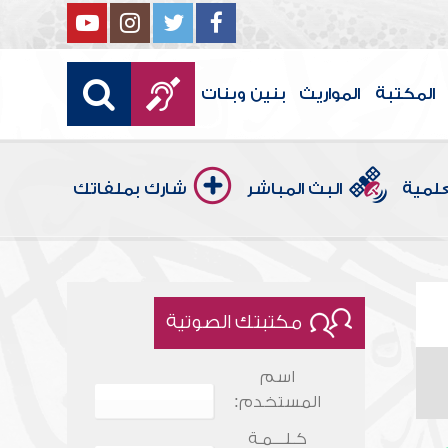
المكتبة
المواريث
بنين وبنات
علمية
البث المباشر
شارك بملفاتك
مكتبتك الصوتية
اسم
المستخدم:
كـلـــمـة