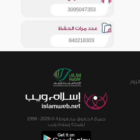
3095047353
عدد مرات الحفظ
840218303
زوار
جميع الحقوق محفوظة © 2026 - 1998
لشبكة إسلام ويب