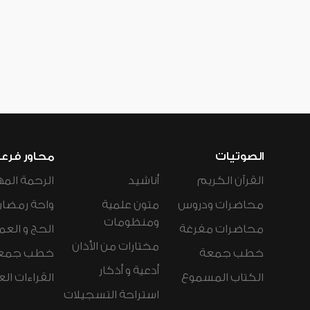
الصوتيات
محاور فرع
القرآن الكريم
أناشيد
الرحمة المه
محاضرات ودروس
متون علمية
واحة رمضان
ومنظومات
محاضرات مفرغة
الحج و العم
مختارات من الأذان
خطب جمعة
خطب جمع
أدعية و أذكار
الكتاب المسموع
القراءات ال
استراحة التسجيلات