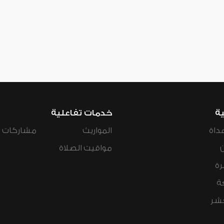
ية
خدمات تفاعلية
داة
المواريث
مشاركات ال
مواقيت الصلاة
رة
ة
عشر