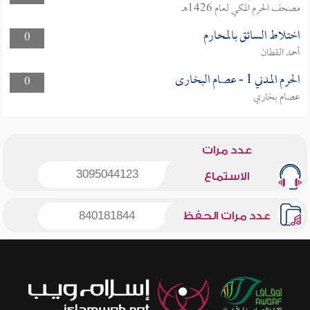
مصحف الحرم المكي لعام 1426هـ
اختلاط السائق بالمحارم
0
أحمد القطان
الحرم المدني 1 - عصام البخارى
0
عصام بخاري
عدد مرات
3095044123
الاستماع
عدد مرات الحفظ
840181844