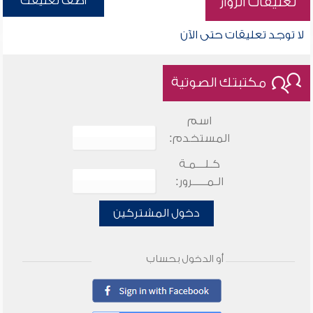
أضف تعليقك
تعليقات الزوار
لا توجد تعليقات حتى الآن
مكتبتك الصوتية
اسم
المستخدم:
كـلـــمـة
الـمـــــرور:
دخول المشتركين
أو الدخول بحساب