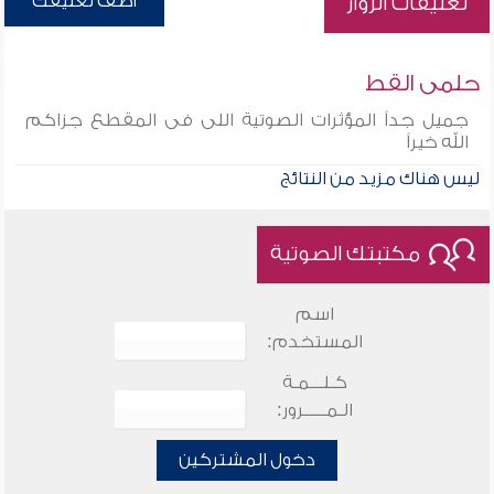
أضف تعليقك
تعليقات الزوار
حلمى القط
جميل جداً المؤثرات الصوتية اللى فى المقطع جزاكم
الله خيراً
ليس هناك مزيد من النتائج
مكتبتك الصوتية
اسم
المستخدم:
كـلـــمـة
الـمـــــرور:
دخول المشتركين