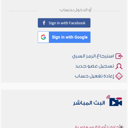
أو الدخول بحساب
استرجاع الرمز السري
تسجيل عضو جديد
إعادة تفعيل حساب
البث المباشر
أخلاقنا أصالة ومعاصرة