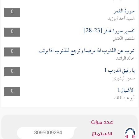
سورة القمر
0
السيد أحمد أبوزيد
تفسير سورة غافر [23-28]
0
المنتصر الكتاني
تتوب عن الذنوب اذا مرضتا وترجع للذنوب اذا برئت
0
خالد الراشد
يا رفيق الدرب 1
0
سمير البشيري
الأشبال1
0
أبو عبد الملك
عدد مرات
3095009284
الاستماع