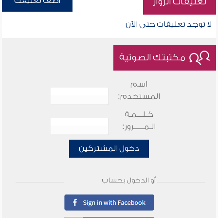
أضف تعليقك
تعليقات الزوار
لا توجد تعليقات حتى الآن
مكتبتك الصوتية
اسم
المستخدم:
كـلـــمـة
الـمـــــرور:
دخول المشتركين
أو الدخول بحساب