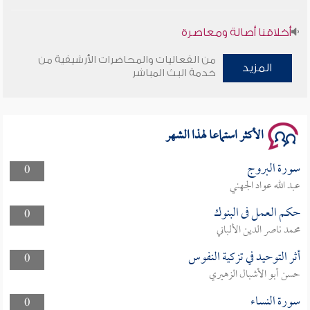
أخلاقنا أصالة ومعاصرة
من الفعاليات والمحاضرات الأرشيفية من
وأمنهم من خوف 9
المزيد
خدمة البث المباشر
سلسلة محاضرات نفحات رمضانية 1444هـ
الأكثر استماعا لهذا الشهر
سورة البروج
0
عبد الله عواد الجهني
حكم العمل فى البنوك
0
محمد ناصر الدين الألباني
أثر التوحيد في تزكية النفوس
0
حسن أبو الأشبال الزهيري
سورة النساء
0