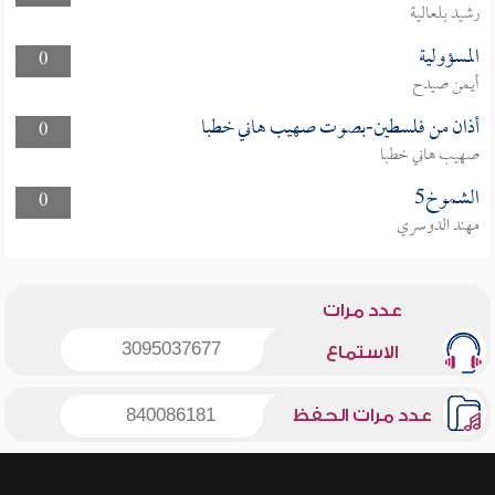
رشيد بلعالية
المسؤولية
0
أيمن صيدح
أذان من فلسطين-بصوت صهيب هاني خطبا
0
صهيب هاني خطبا
الشموخ5
0
مهند الدوسري
عدد مرات
3095037677
الاستماع
عدد مرات الحفظ
840086181