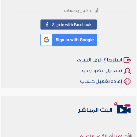
أو الدخول بحساب
استرجاع الرمز السري
تسجيل عضو جديد
إعادة تفعيل حساب
البث المباشر
أخلاقنا أصالة ومعاصرة