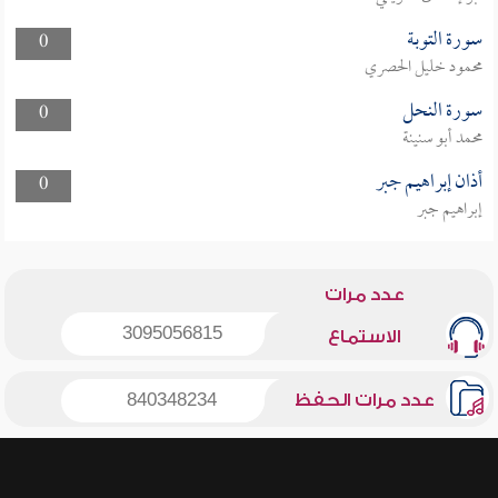
سورة التوبة
0
محمود خليل الحصري
سورة النحل
0
محمد أبو سنينة
أذان إبراهيم جبر
0
إبراهيم جبر
عدد مرات
3095056815
الاستماع
عدد مرات الحفظ
840348234