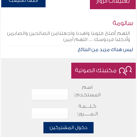
أضف تعليقك
تعليقات الزوار
سالومة
اللهم أصلح قلوبنا واهدنا واجعلنامن الصالحين والصابرين
وأدخلنا فردوسك ... اللهم آمين
ليس هناك مزيد من النتائج
مكتبتك الصوتية
اسم
المستخدم:
كـلـــمـة
الـمـــــرور:
دخول المشتركين