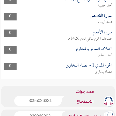
0
أحمد حطيبة
سورة القصص
0
محمد أيوب
سورة الأنعام
0
مصحف الحرم المكي لعام 1426هـ
اختلاط السائق بالمحارم
0
أحمد القطان
الحرم المدني 1 - عصام البخارى
0
عصام بخاري
عدد مرات
3095026331
الاستماع