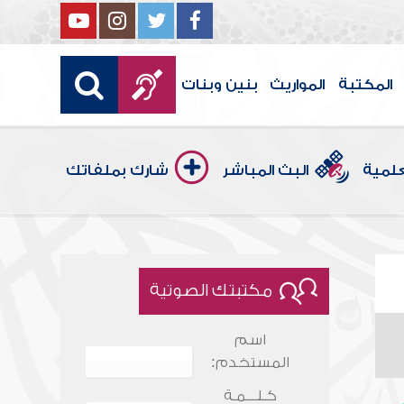
المكتبة
المواريث
بنين وبنات
علمية
البث المباشر
شارك بملفاتك
مكتبتك الصوتية
اسم
المستخدم:
كـلـــمـة