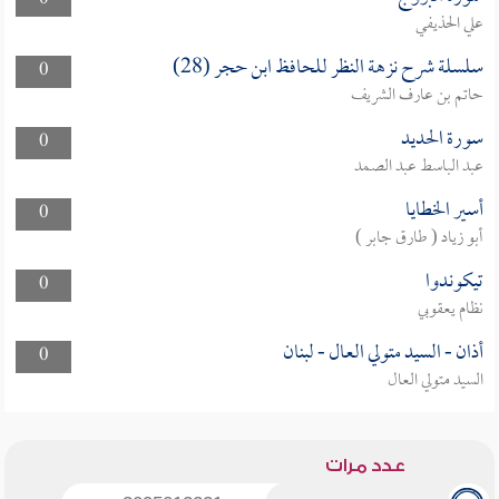
0
علي الحذيفي
سلسلة شرح نزهة النظر للحافظ ابن حجر (28)
0
حاتم بن عارف الشريف
سورة الحديد
0
عبد الباسط عبد الصمد
أسير الخطايا
0
أبو زياد ( طارق جابر )
تيكوندوا
0
نظام يعقوبي
أذان - السيد متولي العال - لبنان
0
السيد متولي العال
عدد مرات