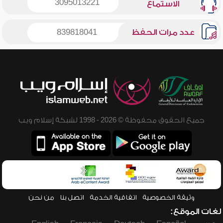
3095013221
الاستماع
عدد مرات الحفظ
839818041
جميع الحقوق محفوظة © 2026 - 1998 لشبكة إسلام ويب
وثيقة الخصوصية
اتفاقية الخدمة
اتصل بنا
من نحن
لغات الموقع: