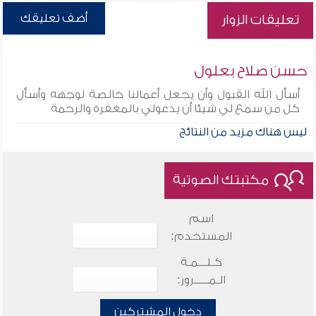
أضف تعليقك
تعليقات الزوار
حسن صلاح بعلول
أسأل الله القبول وأن يجعل أعمالنا خالصة لوجهه وأسأل
كل من سمع لي شيئا أن يدعولي بالمغفرة والرحمة
ليس هناك مزيد من النتائج
مكتبتك الصوتية
اسم
المستخدم:
كـلـــمـة
الـمـــــرور:
دخول المشتركين