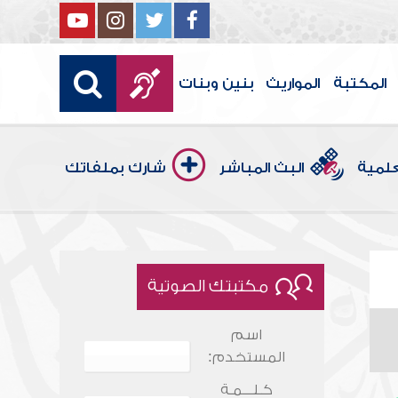
المكتبة
المواريث
بنين وبنات
علمية
البث المباشر
شارك بملفاتك
مكتبتك الصوتية
اسم
المستخدم:
كـلـــمـة