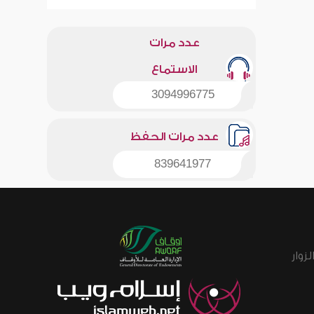
عدد مرات
الاستماع
3094996775
عدد مرات الحفظ
839641977
زوار