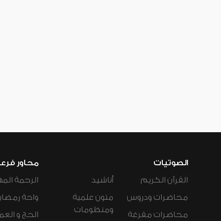
الصوتيات
محاور فرع
القرآن الكريم
أناشيد
الرحمة المه
محاضرات ودروس
متون علمية
واحة رمضان
ومنظومات
محاضرات مفرغة
الحج و العم