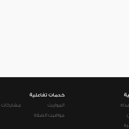
ية
خدمات تفاعلية
داة
المواريث
مشاركات ال
مواقيت الصلاة
رة