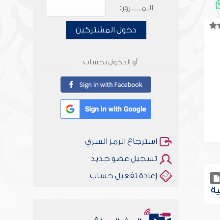
الـمـــــرور:
دخول المشتركين
أو الدخول بحساب
استرجاع الرمز السري
تسجيل عضو جديد
إعادة تفعيل حساب