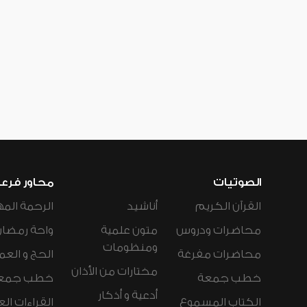
الصوتيات
محاور فرع
القرآن الكريم
أناشيد
الرحمة المه
محاضرات ودروس
متون علمية
واحة رمضان
ومنظومات
محاضرات مفرغة
الحج و العم
مختارات من الأذان
خطب جمعة
خطب جمع
أدعية و أذكار
الكتاب المسموع
القراءات ال