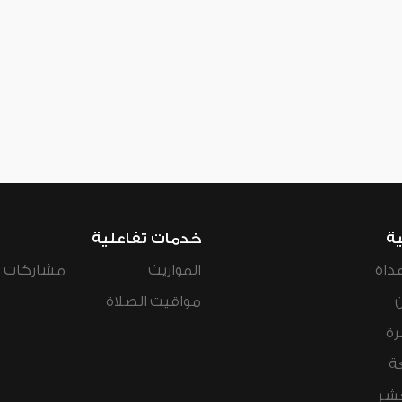
ية
خدمات تفاعلية
داة
المواريث
مشاركات ال
مواقيت الصلاة
رة
ة
عشر