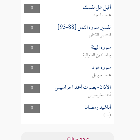
أقبل على نفسك
0
محمد المنجد
تفسير سورة النمل [88-93]
0
المنتصر الكتاني
سورة البينة
0
بهاء الدين الطوالبة
سورة هود
0
محمد جبريل
الأذان- بصوت أحمد الحراسيس
0
أحمد الحراسيس
أناشيد رمضان
0
(...)
عدد مرات