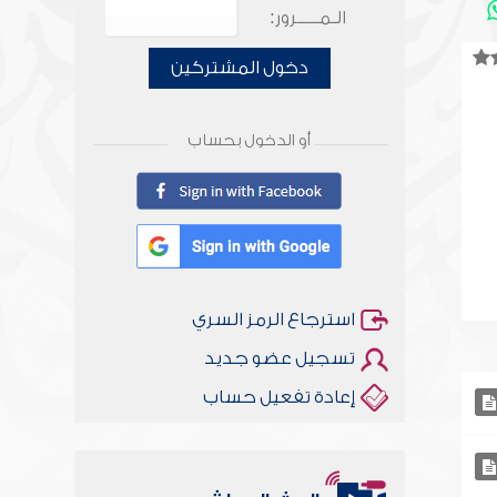
الـمـــــرور:
دخول المشتركين
أو الدخول بحساب
استرجاع الرمز السري
تسجيل عضو جديد
إعادة تفعيل حساب