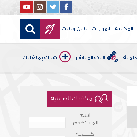
المكتبة
المواريث
بنين وبنات
علمية
البث المباشر
شارك بملفاتك
مكتبتك الصوتية
اسم
المستخدم:
كـلـــمـة