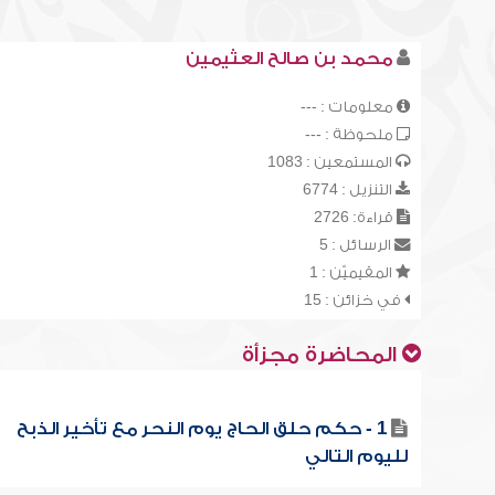
محمد بن صالح العثيمين
معلومات : ---
ملحوظة : ---
المستمعين : 1083
التنزيل : 6774
قراءة: 2726
الرسائل : 5
المقيميّن : 1
في خزائن : 15
المحاضرة مجزأة
1 - حكم حلق الحاج يوم النحر مع تأخير الذبح
لليوم التالي