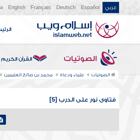
عربي
Español
Deutsch
Français
English
ia
الرئي
الصوتيات
القرآن الكريم
الصوتيات
علماء ودعاة
محمد بن صالح العثيمين
فتاوى نور على الدرب [5]