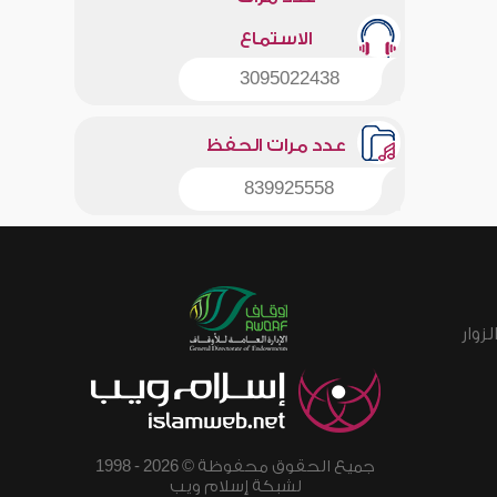
الاستماع
3095022438
عدد مرات الحفظ
839925558
زوار
جميع الحقوق محفوظة © 2026 - 1998
لشبكة إسلام ويب