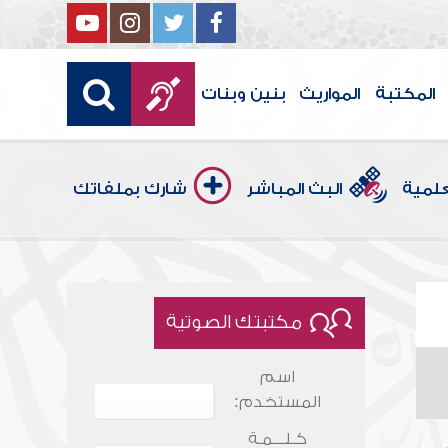
المكتبة
المواريث
بنين وبنات
علمية
البث المباشر
شارك بملفاتك
مكتبتك الصوتية
اسم
المستخدم:
كـلـــمـة