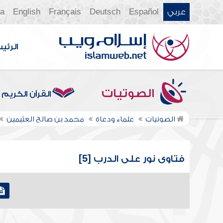
عربي
Español
Deutsch
Français
English
ia
الرئي
الصوتيات
القرآن الكريم
الصوتيات
علماء ودعاة
محمد بن صالح العثيمين
فتاوى نور على الدرب [5]