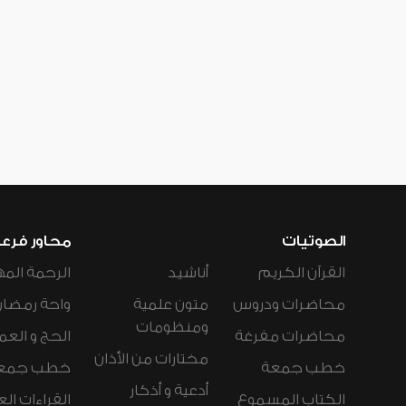
الصوتيات
محاور فرع
القرآن الكريم
أناشيد
الرحمة المه
محاضرات ودروس
متون علمية
واحة رمضان
ومنظومات
محاضرات مفرغة
الحج و العم
مختارات من الأذان
خطب جمعة
خطب جمع
أدعية و أذكار
الكتاب المسموع
القراءات ال