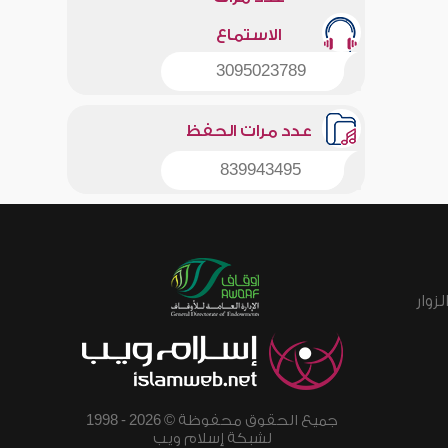
الاستماع
3095023789
عدد مرات الحفظ
839943495
زوار
جميع الحقوق محفوظة © 2026 - 1998
لشبكة إسلام ويب