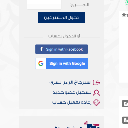
الـمـــــرور:
دخول المشتركين
أو الدخول بحساب
استرجاع الرمز السري
تسجيل عضو جديد
إعادة تفعيل حساب