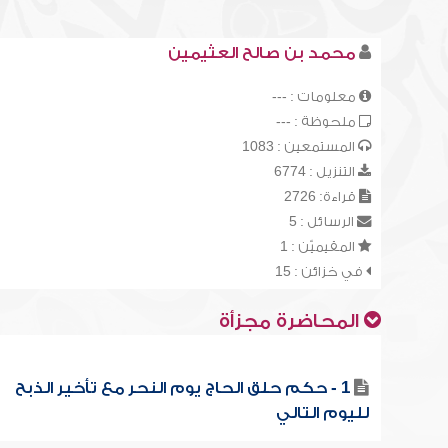
محمد بن صالح العثيمين
معلومات : ---
ملحوظة : ---
المستمعين : 1083
التنزيل : 6774
قراءة: 2726
الرسائل : 5
المقيميّن : 1
في خزائن : 15
المحاضرة مجزأة
1 - حكم حلق الحاج يوم النحر مع تأخير الذبح
لليوم التالي