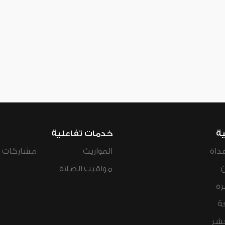
ية
خدمات تفاعلية
داة
المواريث
مشاركات ال
مواقيت الصلاة
رة
ة
عشر