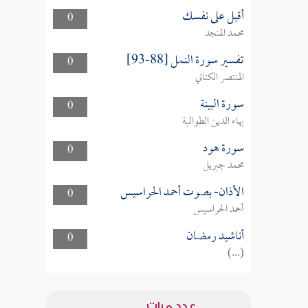
أقبل على نفسك
0
محمد المنجد
تفسير سورة النمل [88-93]
0
المنتصر الكتاني
سورة البينة
0
بهاء الدين الطوالبة
سورة هود
0
محمد جبريل
الأذان- بصوت أحمد الحراسيس
0
أحمد الحراسيس
أناشيد رمضان
0
(...)
عدد مرات