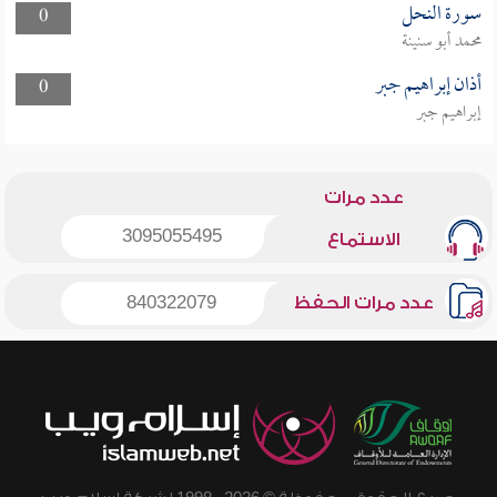
سورة النحل
0
محمد أبو سنينة
أذان إبراهيم جبر
0
إبراهيم جبر
عدد مرات
3095055495
الاستماع
عدد مرات الحفظ
840322079