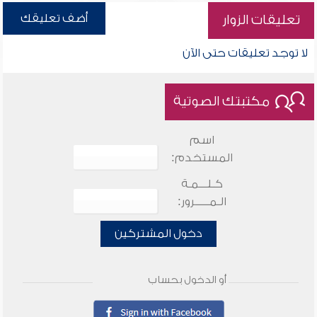
أضف تعليقك
تعليقات الزوار
لا توجد تعليقات حتى الآن
مكتبتك الصوتية
اسم
المستخدم:
كـلـــمـة
الـمـــــرور:
دخول المشتركين
أو الدخول بحساب