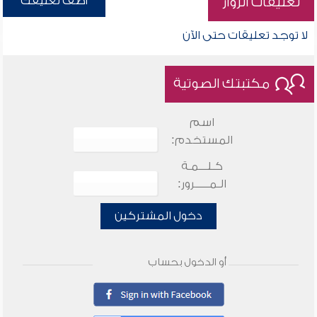
أضف تعليقك
تعليقات الزوار
لا توجد تعليقات حتى الآن
مكتبتك الصوتية
اسم
المستخدم:
كـلـــمـة
الـمـــــرور:
دخول المشتركين
أو الدخول بحساب