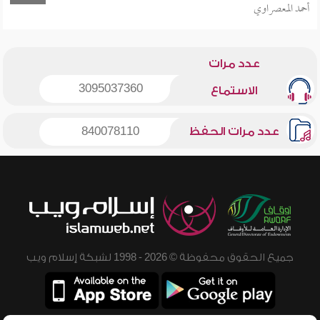
أحمد المعصراوي
عدد مرات
3095037360
الاستماع
عدد مرات الحفظ
840078110
جميع الحقوق محفوظة © 2026 - 1998 لشبكة إسلام ويب