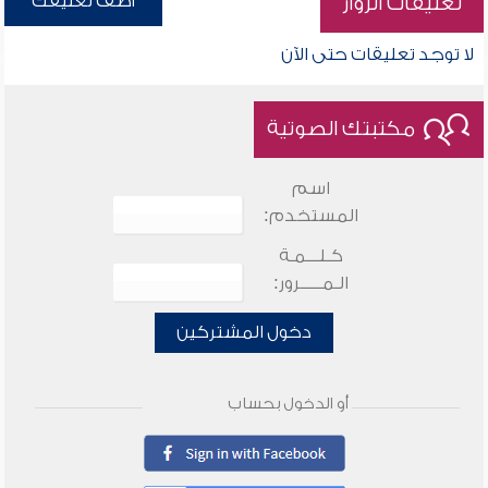
أضف تعليقك
تعليقات الزوار
لا توجد تعليقات حتى الآن
مكتبتك الصوتية
اسم
المستخدم:
كـلـــمـة
الـمـــــرور:
دخول المشتركين
أو الدخول بحساب