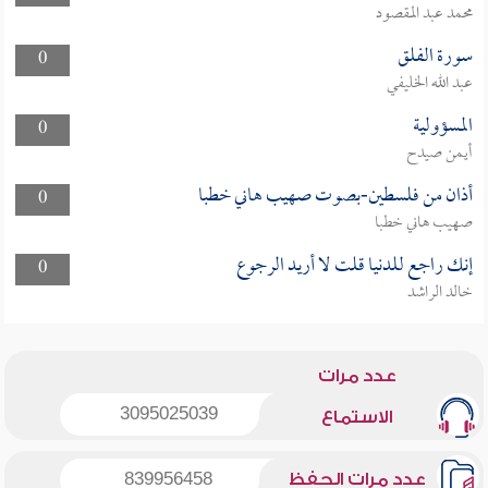
محمد عبد المقصود
سورة الفلق
0
عبد الله الخليفي
المسؤولية
0
أيمن صيدح
أذان من فلسطين-بصوت صهيب هاني خطبا
0
صهيب هاني خطبا
إنك راجع للدنيا قلت لا أريد الرجوع
0
خالد الراشد
عدد مرات
3095025039
الاستماع
عدد مرات الحفظ
839956458