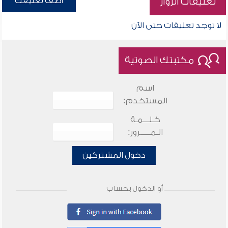
أضف تعليقك
تعليقات الزوار
لا توجد تعليقات حتى الآن
مكتبتك الصوتية
اسم
المستخدم:
كـلـــمـة
الـمـــــرور:
دخول المشتركين
أو الدخول بحساب