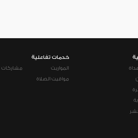
ية
خدمات تفاعلية
داة
المواريث
مشاركات ال
مواقيت الصلاة
رة
ة
عشر