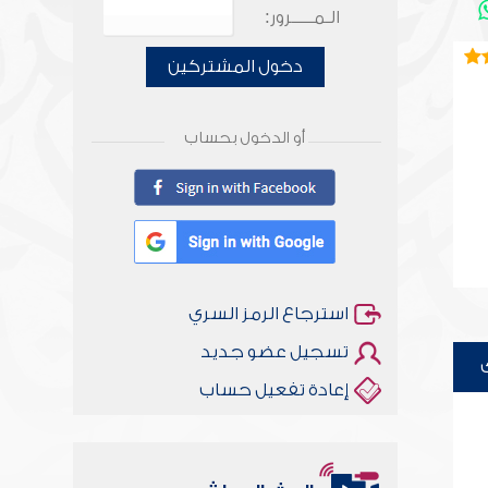
الـمـــــرور:
دخول المشتركين
أو الدخول بحساب
استرجاع الرمز السري
تسجيل عضو جديد
إعادة تفعيل حساب