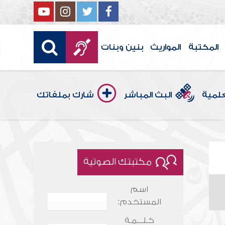
المكتبة
المواريث
بنين وبنات
علمية
البث المباشر
شارك بملفاتك
مكتبتك الصوتية
اسم
المستخدم:
كـلـــمـة