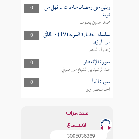
وبقى على رمضان ساعات .. فهل من
0
توبة
محمد حسين يعقوب
سلسلة الحضارة النبوية (19) - الخَلقُ
0
من الرزق
زغلول النجار
سورة الإنفطار
0
عبد الرشيد بن الشيخ علي صوفي
سورة النبأ
0
أحمد المعصراوي
عدد مرات
الاستماع
3095036369