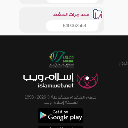
عدد مرات الحفظ
840062568
زوار
جميع الحقوق محفوظة © 2026 - 1998
لشبكة إسلام ويب