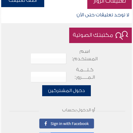
أضف تعليقك
تعليقات الزوار
لا توجد تعليقات حتى الآن
مكتبتك الصوتية
اسم
المستخدم:
كـلـــمـة
الـمـــــرور:
دخول المشتركين
أو الدخول بحساب