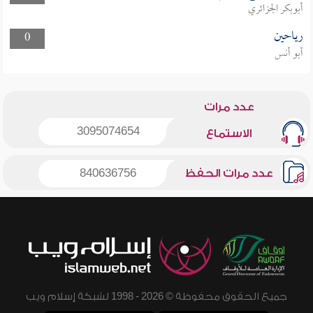
أبوبكر الجزائري
رياحين
0
أبو أنس
عدد مرات
3095074654
الاستماع
عدد مرات الحفظ
840636756
جميع الحقوق محفوظة © 2026 - 1998 لشبكة إسلام ويب