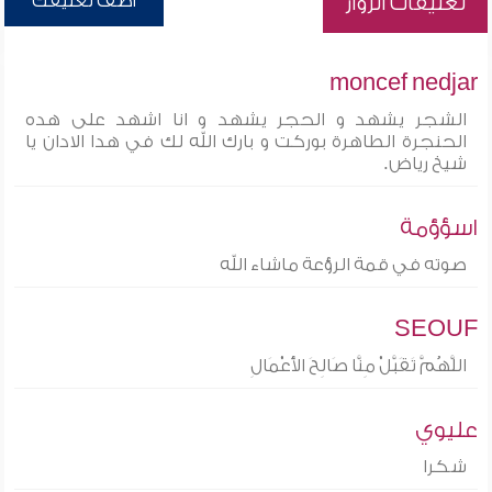
أضف تعليقك
تعليقات الزوار
moncef nedjar
الشجر يشهد و الحجر يشهد و انا اشهد على هده
الحنجرة الطاهرة بوركت و بارك الله لك في هدا الادان يا
شيخ رياض.
اسؤؤمة
صوته في قمة الرؤعة ماشاء الله
SEOUF
اللَّهُمَّ تَقَبَّلْ مِنَّا صَالِحَ الأَعْمَالِ
عليوي
شكرا