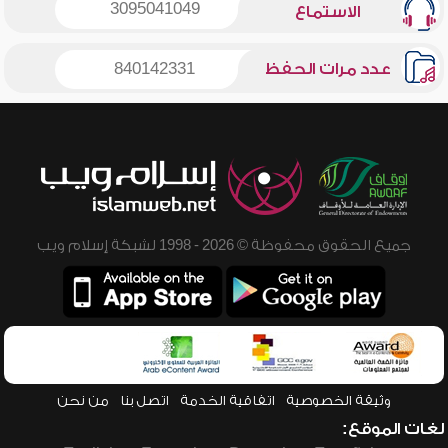
3095041049
الاستماع
عدد مرات الحفظ
840142331
جميع الحقوق محفوظة © 2026 - 1998 لشبكة إسلام ويب
وثيقة الخصوصية
اتفاقية الخدمة
اتصل بنا
من نحن
لغات الموقع: