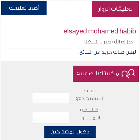
أضف تعليقك
تعليقات الزوار
elsayed mohamed habib
جزاك الله خير يا شيخنا
ليس هناك مزيد من النتائج
مكتبتك الصوتية
اسم
المستخدم:
كـلـــمـة
الـمـــــرور:
دخول المشتركين