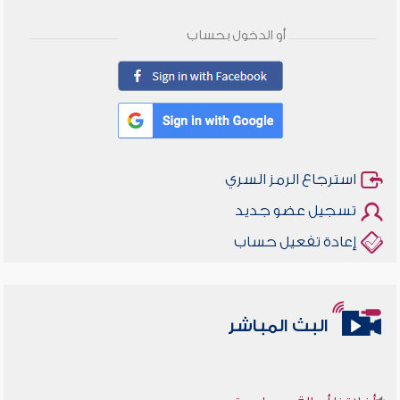
أو الدخول بحساب
استرجاع الرمز السري
تسجيل عضو جديد
إعادة تفعيل حساب
البث المباشر
أخلاقنا أصالة ومعاصرة