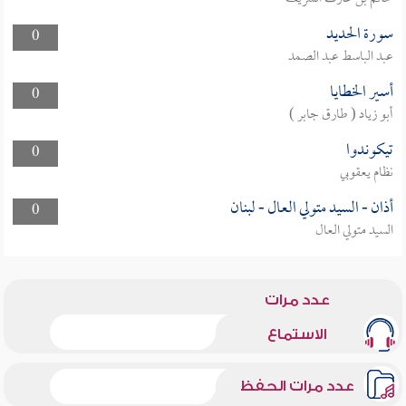
سورة الحديد
0
عبد الباسط عبد الصمد
أسير الخطايا
0
أبو زياد ( طارق جابر )
تيكوندوا
0
نظام يعقوبي
أذان - السيد متولي العال - لبنان
0
السيد متولي العال
عدد مرات
الاستماع
عدد مرات الحفظ