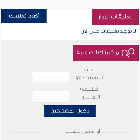
أضف تعليقك
تعليقات الزوار
لا توجد تعليقات حتى الآن
مكتبتك الصوتية
اسم
المستخدم:
كـلـــمـة
الـمـــــرور:
دخول المشتركين
أو الدخول بحساب