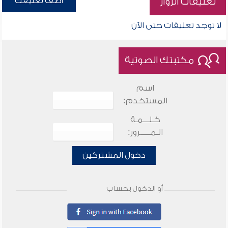
أضف تعليقك
تعليقات الزوار
لا توجد تعليقات حتى الآن
مكتبتك الصوتية
اسم
المستخدم:
كـلـــمـة
الـمـــــرور:
دخول المشتركين
أو الدخول بحساب