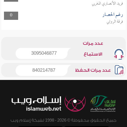
فريد الأنصاري المغربي
رغم الحصار
0
فرقة الروابي
عدد مرات
3095046877
الاستماع
عدد مرات الحفظ
840214787
جميع الحقوق محفوظة © 2026 - 1998 لشبكة إسلام ويب