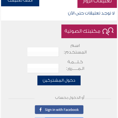
أضف تعليقك
تعليقات الزوار
لا توجد تعليقات حتى الآن
مكتبتك الصوتية
اسم
المستخدم:
كـلـــمـة
الـمـــــرور:
دخول المشتركين
أو الدخول بحساب