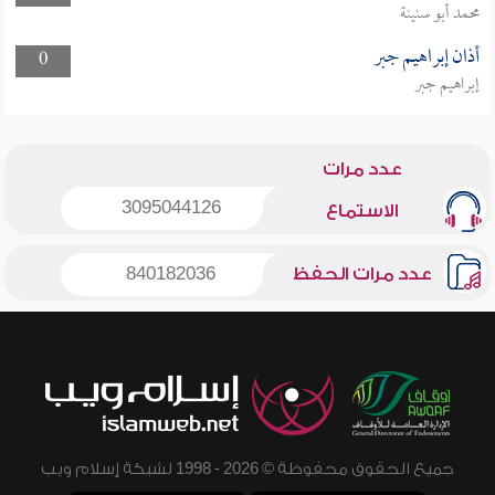
محمد أبو سنينة
أذان إبراهيم جبر
0
إبراهيم جبر
عدد مرات
3095044126
الاستماع
عدد مرات الحفظ
840182036
جميع الحقوق محفوظة © 2026 - 1998 لشبكة إسلام ويب