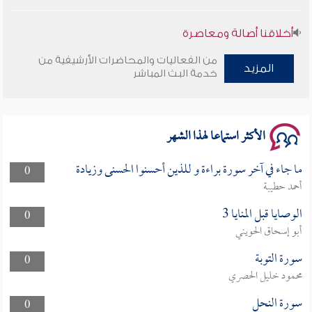
أخلاقنا أصالة ومعاصرة
من الفعاليات والمحاضرات الأرشيفية من
وأمنهم من خوف 9
المزيد
خدمة البث المباشر
سلسلة محاضرات نفحات رمضانية 1444هـ
الأكثر استماعا لهذا الشهر
ما جاء في آخر سورة براءة و للذين أحسنوا الحسنى وزيادة
0
أحمد حطيبة
الوصايا قبل المنايا 3
0
أبو إسحاق الحويني
سورة التوبة
0
محمود خليل الحصري
سورة النحل
0