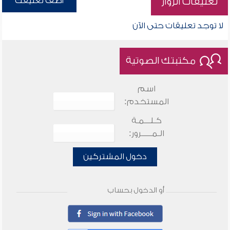
أضف تعليقك
تعليقات الزوار
لا توجد تعليقات حتى الآن
مكتبتك الصوتية
اسم
المستخدم:
كـلـــمـة
الـمـــــرور:
دخول المشتركين
أو الدخول بحساب