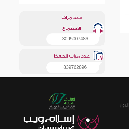
عدد مرات
الاستماع
3095007486
عدد مرات الحفظ
839762896
زوار