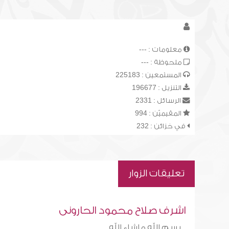
معلومات : ---
ملحوظة : ---
المستمعين : 225183
التنزيل : 196677
الرسائل : 2331
المقيميّن : 994
في خزائن : 232
تعليقات الزوار
اشرف صلاح محمود الحارونى
بسم الله ماشاء الله