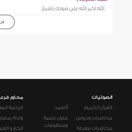
الله اكبر الله على صوتك ياشيخ
قرا
الصوتيات
محاور فرع
القرآن الكريم
أناشيد
الرحمة المه
محاضرات ودروس
متون علمية
واحة رمضان
ومنظومات
محاضرات مفرغة
الحج و العم