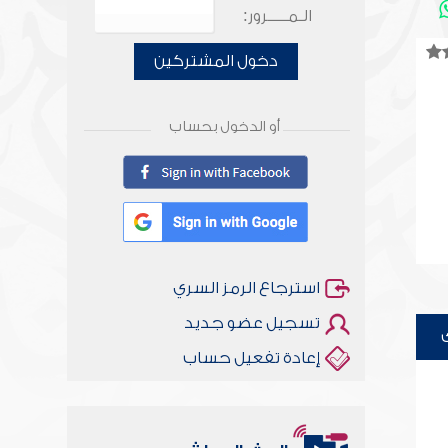
الـمـــــرور:
دخول المشتركين
أو الدخول بحساب
استرجاع الرمز السري
تسجيل عضو جديد
إعادة تفعيل حساب