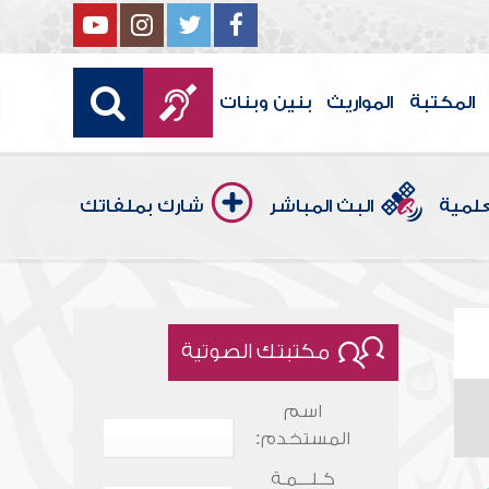
المكتبة
المواريث
بنين وبنات
علمية
البث المباشر
شارك بملفاتك
مكتبتك الصوتية
اسم
المستخدم:
كـلـــمـة