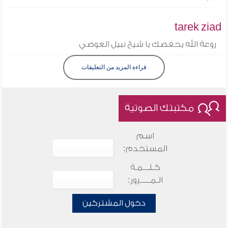
tarek ziad
روعة الله يحفضك يا شيخ نبيل العوضي
قراءة المزيد من التعليقات
مكتبتك الصوتية
اسم
المستخدم:
كـلـــمـة
الـمـــــرور:
دخول المشتركين