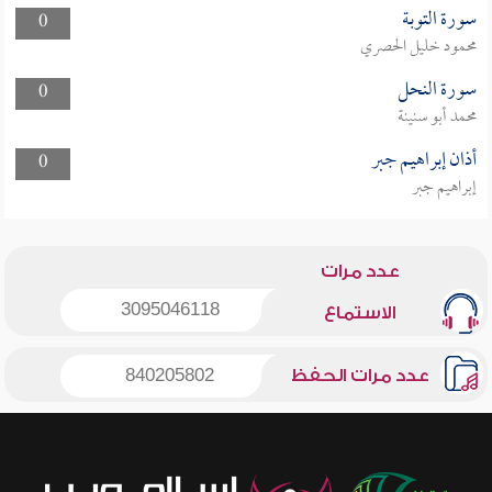
سورة التوبة
0
محمود خليل الحصري
سورة النحل
0
محمد أبو سنينة
أذان إبراهيم جبر
0
إبراهيم جبر
عدد مرات
3095046118
الاستماع
عدد مرات الحفظ
840205802