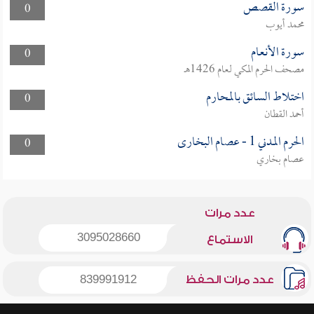
سورة القصص
0
محمد أيوب
سورة الأنعام
0
مصحف الحرم المكي لعام 1426هـ
اختلاط السائق بالمحارم
0
أحمد القطان
الحرم المدني 1 - عصام البخارى
0
عصام بخاري
عدد مرات
3095028660
الاستماع
عدد مرات الحفظ
839991912