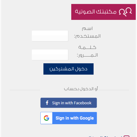
مكتبتك الصوتية
اسم
المستخدم:
كـلـــمـة
الـمـــــرور:
دخول المشتركين
أو الدخول بحساب