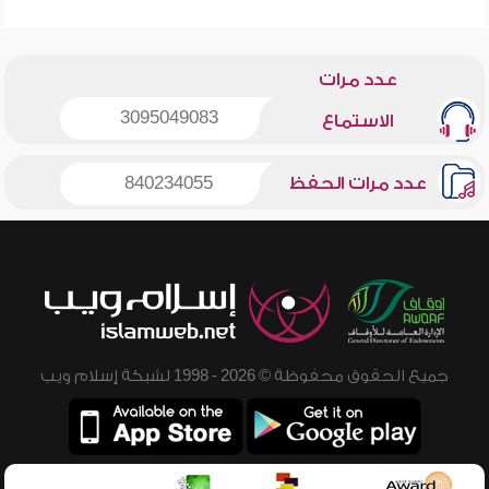
عدد مرات
3095049083
الاستماع
عدد مرات الحفظ
840234055
جميع الحقوق محفوظة © 2026 - 1998 لشبكة إسلام ويب