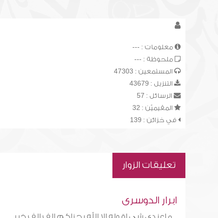
معلومات : ---
ملحوظة : ---
المستمعين : 47303
التنزيل : 43679
الرسائل : 57
المقيميّن : 32
في خزائن : 139
تعليقات الزوار
ابرار الدوسرى
ماعندى شى اقوله الا الله يجزاكم الف الف خير