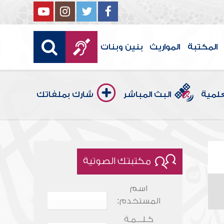
المكتبة
المواريث
بنين وبنات
علمية
البث المباشر
شارك بملفاتك
مكتبتك الصوتية
اسم
المستخدم:
كـلـــمـة