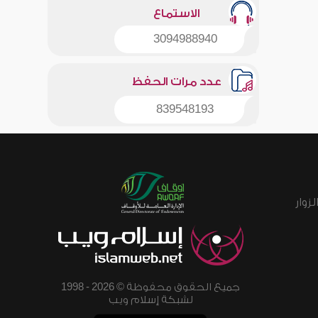
الاستماع
3094988940
عدد مرات الحفظ
839548193
زوار
جميع الحقوق محفوظة © 2026 - 1998
لشبكة إسلام ويب