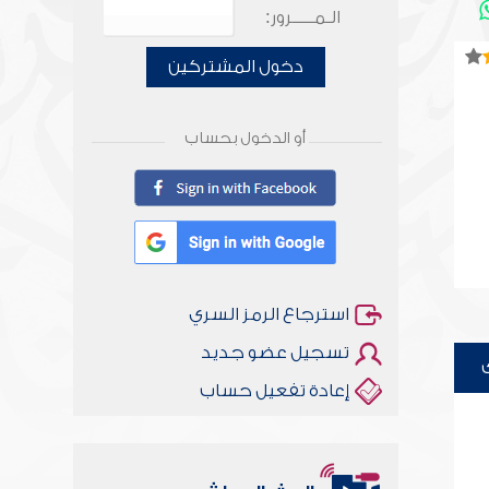
الـمـــــرور:
دخول المشتركين
أو الدخول بحساب
استرجاع الرمز السري
تسجيل عضو جديد
إعادة تفعيل حساب