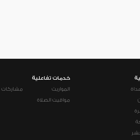
ية
خدمات تفاعلية
داة
المواريث
مشاركات ال
مواقيت الصلاة
رة
ة
عشر