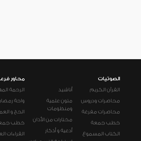
الصوتيات
محاور فرع
القرآن الكريم
أناشيد
الرحمة المه
محاضرات ودروس
متون علمية
واحة رمضان
ومنظومات
محاضرات مفرغة
الحج و العم
مختارات من الأذان
خطب جمعة
خطب جمع
أدعية و أذكار
الكتاب المسموع
القراءات ال