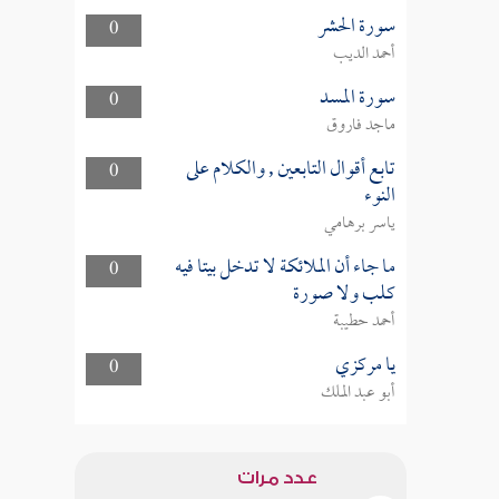
سورة الحشر
0
أحمد الديب
سورة المسد
0
ماجد فاروق
تابع أقوال التابعين , والكلام على
0
النوء
ياسر برهامي
ما جاء أن الملائكة لا تدخل بيتا فيه
0
كلب ولا صورة
أحمد حطيبة
يا مركزي
0
أبو عبد الملك
عدد مرات