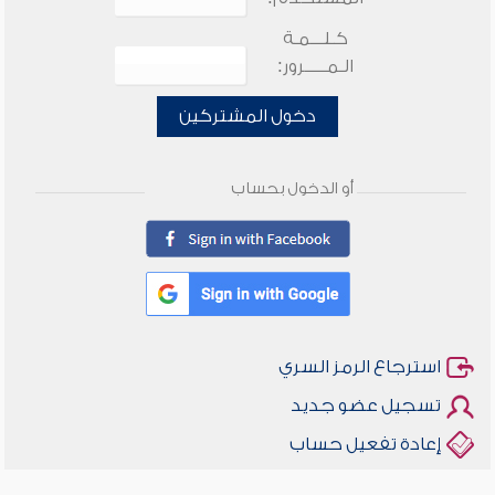
كـلـــمـة
الـمـــــرور:
دخول المشتركين
أو الدخول بحساب
استرجاع الرمز السري
تسجيل عضو جديد
إعادة تفعيل حساب