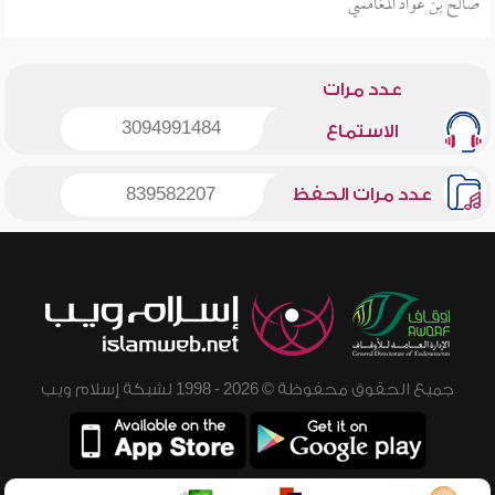
صالح بن عواد المغامسي
عدد مرات
3094991484
الاستماع
عدد مرات الحفظ
839582207
جميع الحقوق محفوظة © 2026 - 1998 لشبكة إسلام ويب