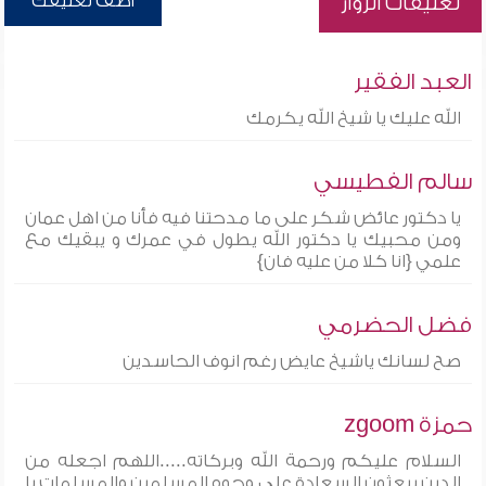
أضف تعليقك
تعليقات الزوار
العبد الفقير
الله عليك يا شيخ الله يكرمك
سالم الفطيسي
يا دكتور عائض شكر على ما مدحتنا فيه فأنا من اهل عمان
ومن محبيك يا دكتور الله يطول في عمرك و يبقيك مع
علمي {انا كلا من عليه فان}
فضل الحضرمي
صح لسانك ياشيخ عايض رغم انوف الحاسدين
حمزة zgoom
السلام عليكم ورحمة الله وبركاته.....اللهم اجعله من
الدين يبعثون السعادة على وجوه المسلمين والمسلمات يا