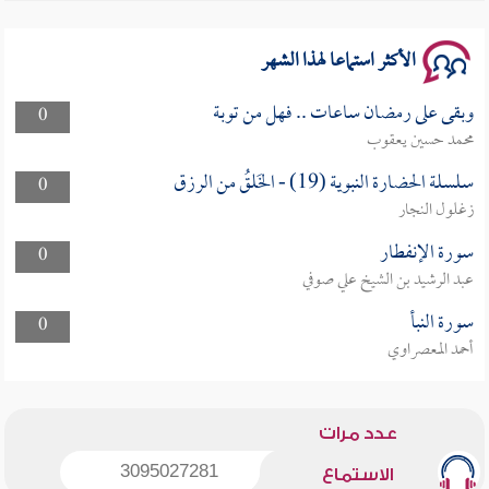
الأكثر استماعا لهذا الشهر
وبقى على رمضان ساعات .. فهل من توبة
0
محمد حسين يعقوب
سلسلة الحضارة النبوية (19) - الخَلقُ من الرزق
0
زغلول النجار
سورة الإنفطار
0
عبد الرشيد بن الشيخ علي صوفي
سورة النبأ
0
أحمد المعصراوي
عدد مرات
3095027281
الاستماع