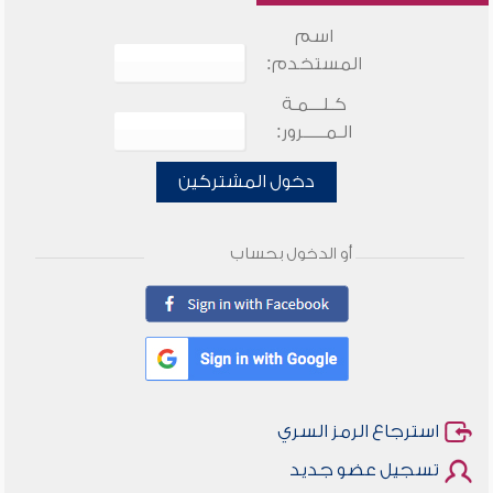
اسم
المستخدم:
كـلـــمـة
الـمـــــرور:
دخول المشتركين
أو الدخول بحساب
استرجاع الرمز السري
تسجيل عضو جديد