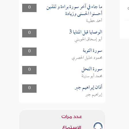
ما جاء في آخر سورة براءة و للذين
0
أحسنوا الحسنى وزيادة
أحمد حطيبة
الوصايا قبل المنايا 3
0
أبو إسحاق الحويني
سورة التوبة
0
محمود خليل الحصري
سورة النحل
0
محمد أبو سنينة
أذان إبراهيم جبر
0
إبراهيم جبر
عدد مرات
الاستماع