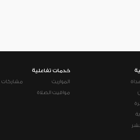
ية
خدمات تفاعلية
داة
المواريث
مشاركات ال
مواقيت الصلاة
رة
ة
عشر