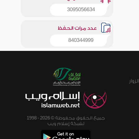
3095056634
عدد مرات الحفظ
840344999
زوار
جميع الحقوق محفوظة © 2026 - 1998
لشبكة إسلام ويب