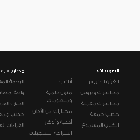
الصوتيات
محاور فرع
القرآن الكريم
أناشيد
الرحمة المه
محاضرات ودروس
متون علمية
واحة رمضان
ومنظومات
محاضرات مفرغة
الحج و العم
مختارات من الأذان
خطب جمعة
خطب جمع
أدعية و أذكار
الكتاب المسموع
القراءات ال
استراحة التسجيلات