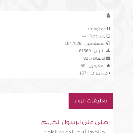
معلومات : ---
ملحوظة : ---
المستمعين : 1847826
التنزيل : 61569
الرسائل : 92
المقيميّن : 59
في خزائن : 157
تعليقات الزوار
صلى على الرسول الكريم
جزاكم الله خيرا وحدوا الواحد