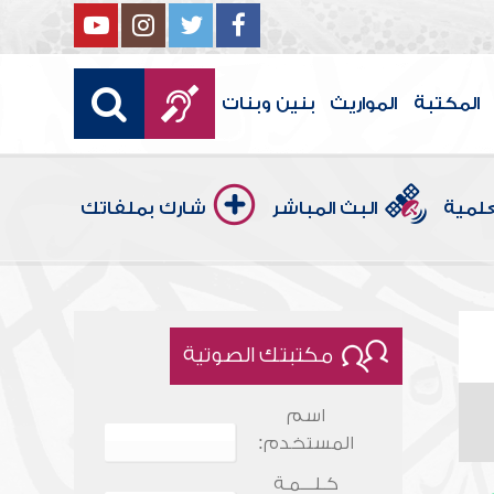
المكتبة
المواريث
بنين وبنات
علمية
البث المباشر
شارك بملفاتك
مكتبتك الصوتية
اسم
المستخدم:
كـلـــمـة