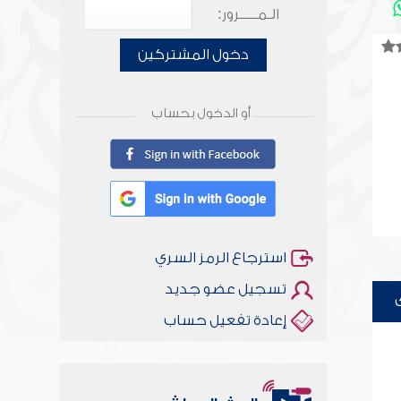
الـمـــــرور:
دخول المشتركين
أو الدخول بحساب
استرجاع الرمز السري
تسجيل عضو جديد
إعادة تفعيل حساب