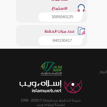
الاستماع
3095040125
عدد مرات الحفظ
840130417
زوار
جميع الحقوق محفوظة © 2026 - 1998
لشبكة إسلام ويب