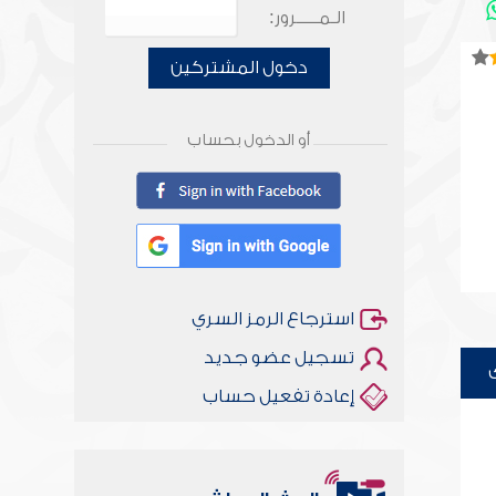
الـمـــــرور:
دخول المشتركين
أو الدخول بحساب
استرجاع الرمز السري
تسجيل عضو جديد
إعادة تفعيل حساب