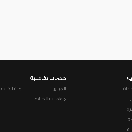
ية
خدمات تفاعلية
داة
المواريث
مشاركات ال
مواقيت الصلاة
رة
ة
عشر