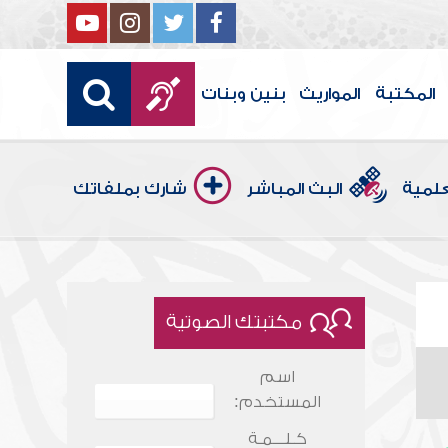
المكتبة
المواريث
بنين وبنات
علمية
البث المباشر
شارك بملفاتك
مكتبتك الصوتية
اسم
المستخدم:
كـلـــمـة