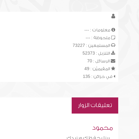
معلومات : ---
ملحوظة : ---
المستمعين : 73227
التنزيل : 52373
الرسائل : 70
المقيميّن : 49
في خزائن : 135
تعليقات الزوار
محمود
ربنا يحفظك ويزيدك