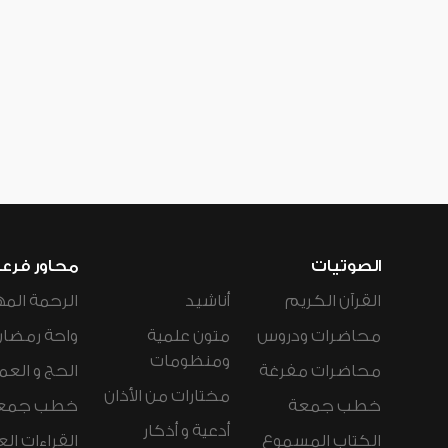
الصوتيات
محاور فرع
القرآن الكريم
أناشيد
الرحمة المه
محاضرات ودروس
متون علمية
واحة رمضان
ومنظومات
محاضرات مفرغة
الحج و العم
مختارات من الأذان
خطب جمعة
خطب جمع
أدعية و أذكار
الكتاب المسموع
القراءات ال