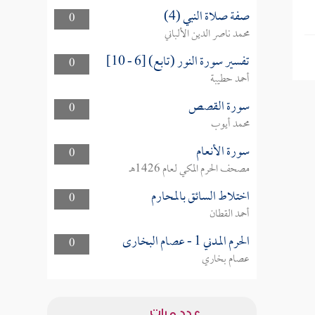
صفة صلاة النبي (4)
0
محمد ناصر الدين الألباني
تفسير سورة النور (تابع) [6 - 10]
0
أحمد حطيبة
سورة القصص
0
محمد أيوب
سورة الأنعام
0
مصحف الحرم المكي لعام 1426هـ
اختلاط السائق بالمحارم
0
أحمد القطان
الحرم المدني 1 - عصام البخارى
0
عصام بخاري
عدد مرات