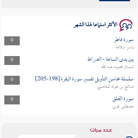
سلسلة محاضرات نفحات رمضانية 1444هـ
الأكثر استماعا لهذا الشهر
سورة فاطر
0
ياسر سلامة
بين يدى الساعة - الصراط
0
شعبان محمود عبد الله
سلسلة محاسن التأويل تفسير سورة البقرة [198-205]
0
صالح بن عواد المغامسي
سورة الفلق
0
مصطفى غربي
عدد مرات