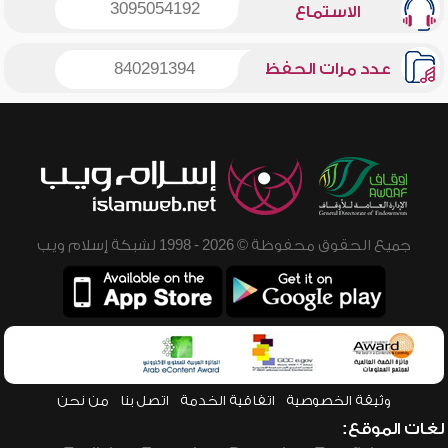
3095054192
الاستماع
عدد مرات الحفظ
840291394
جميع الحقوق محفوظة © 2026 - 1998 لشبكة إسلام ويب
وثيقة الخصوصية
اتفاقية الخدمة
اتصل بنا
من نحن
لغات الموقع: