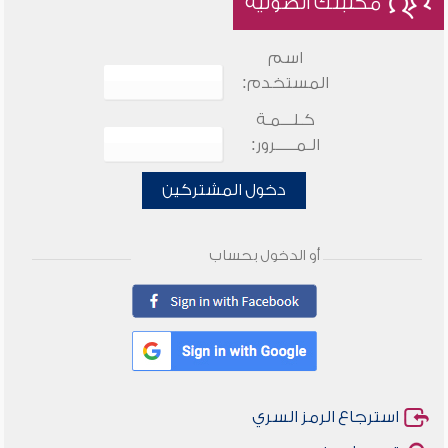
مكتبتك الصوتية
اسم
المستخدم:
كـلـــمـة
الـمـــــرور:
دخول المشتركين
أو الدخول بحساب
استرجاع الرمز السري