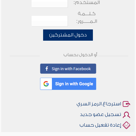
المستخدم:
كـلـــمـة
الـمـــــرور:
دخول المشتركين
أو الدخول بحساب
استرجاع الرمز السري
تسجيل عضو جديد
إعادة تفعيل حساب