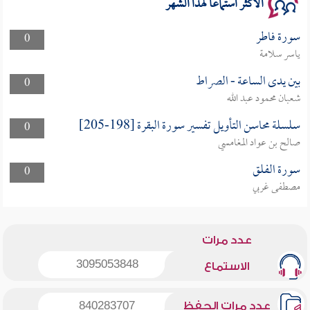
الأكثر استماعا لهذا الشهر
سورة فاطر
0
ياسر سلامة
بين يدى الساعة - الصراط
0
شعبان محمود عبد الله
سلسلة محاسن التأويل تفسير سورة البقرة [198-205]
0
صالح بن عواد المغامسي
سورة الفلق
0
مصطفى غربي
عدد مرات
3095053848
الاستماع
عدد مرات الحفظ
840283707