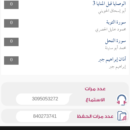
الوصايا قبل المنايا 3
0
أبو إسحاق الحويني
سورة التوبة
0
محمود خليل الحصري
سورة النحل
0
محمد أبو سنينة
أذان إبراهيم جبر
0
إبراهيم جبر
عدد مرات
3095053272
الاستماع
عدد مرات الحفظ
840273741