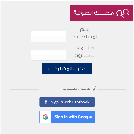
مكتبتك الصوتية
اسم
المستخدم:
كـلـــمـة
الـمـــــرور:
دخول المشتركين
أو الدخول بحساب