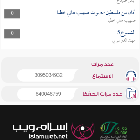
أيمن صيدح
أذان من فلسطين-بصوت صهيب هاني خطبا
0
صهيب هاني خطبا
الشموخ5
0
مهند الدوسري
عدد مرات
3095034932
الاستماع
عدد مرات الحفظ
840048759