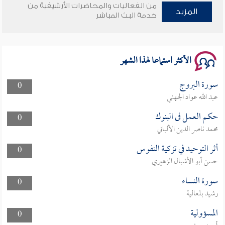
من الفعاليات والمحاضرات الأرشيفية من
وأمنهم من خوف 9
المزيد
خدمة البث المباشر
سلسلة محاضرات نفحات رمضانية 1444هـ
الأكثر استماعا لهذا الشهر
سورة البروج
0
عبد الله عواد الجهني
حكم العمل فى البنوك
0
محمد ناصر الدين الألباني
أثر التوحيد في تزكية النفوس
0
حسن أبو الأشبال الزهيري
سورة النساء
0
رشيد بلعالية
المسؤولية
0