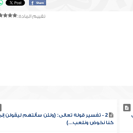
تقييم المادة:
2 - تفسير قوله تعالى: (ولئن سألتهم ليقولن إنم
كنا نخوض ونلعب...)