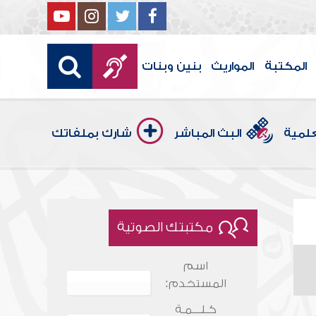
المكتبة
المواريث
بنين وبنات
علمية
البث المباشر
شارك بملفاتك
مكتبتك الصوتية
اسم
المستخدم:
كـلـــمـة