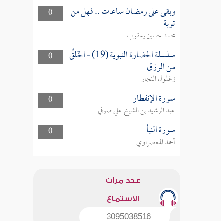
وبقى على رمضان ساعات .. فهل من
0
توبة
محمد حسين يعقوب
سلسلة الحضارة النبوية (19) - الخَلقُ
0
من الرزق
زغلول النجار
سورة الإنفطار
0
عبد الرشيد بن الشيخ علي صوفي
سورة النبأ
0
أحمد المعصراوي
عدد مرات
الاستماع
3095038516