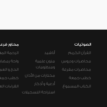
الصوتيات
محاور فرع
القرآن الكريم
أناشيد
الرحمة المه
محاضرات ودروس
متون علمية
واحة رمضان
ومنظومات
محاضرات مفرغة
الحج و العم
مختارات من الأذان
خطب جمعة
خطب جمع
أدعية و أذكار
الكتاب المسموع
القراءات ال
استراحة التسجيلات