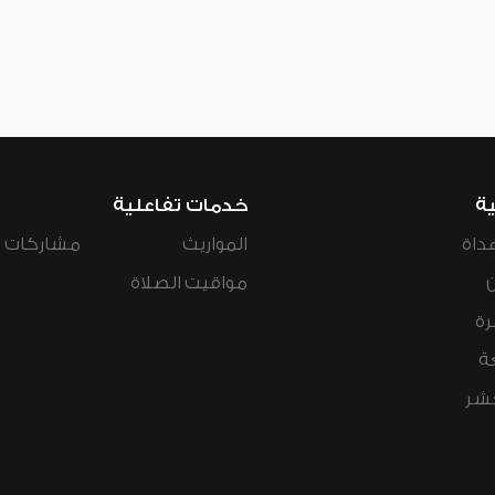
ية
خدمات تفاعلية
داة
المواريث
مشاركات ال
مواقيت الصلاة
رة
ة
عشر