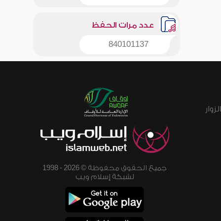
عدد مرات الحفظ
840101137
زوار
جميع الحقوق محفوظة © 2026 - 1998
لشبكة إسلام ويب