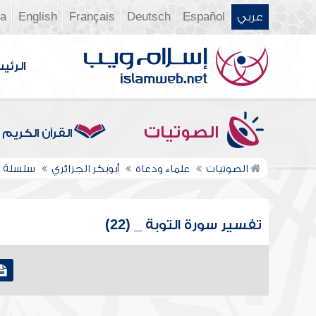
عربي
Español
Deutsch
Français
English
ia
الرئي
الصوتيات
القرآن الكريم
الصوتيات
علماء ودعاة
أبوبكر الجزائري
سلسلة ت
تفسير سورة التوبة _ (22)