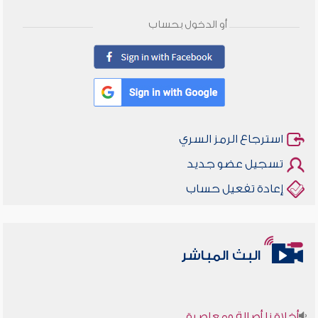
أو الدخول بحساب
استرجاع الرمز السري
تسجيل عضو جديد
إعادة تفعيل حساب
البث المباشر
أخلاقنا أصالة ومعاصرة