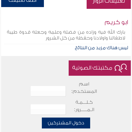
أضف تعليقك
تعليقات الزوار
ابو كريم
بارك الله فيه وزاده من فضله وعلمه وجعله قدوة طيبة
لاطفالنا واولادنا وحفظه من كل الشرور
ليس هناك مزيد من النتائج
مكتبتك الصوتية
اسم
المستخدم:
كـلـــمـة
الـمـــــرور:
دخول المشتركين