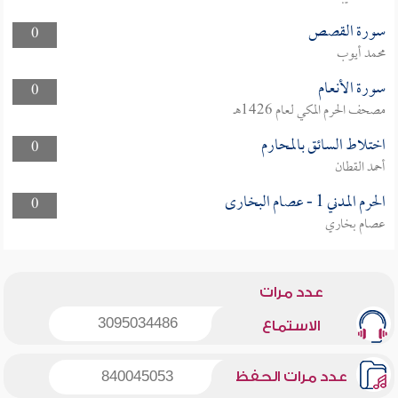
سورة القصص
0
محمد أيوب
سورة الأنعام
0
مصحف الحرم المكي لعام 1426هـ
اختلاط السائق بالمحارم
0
أحمد القطان
الحرم المدني 1 - عصام البخارى
0
عصام بخاري
عدد مرات
3095034486
الاستماع
عدد مرات الحفظ
840045053