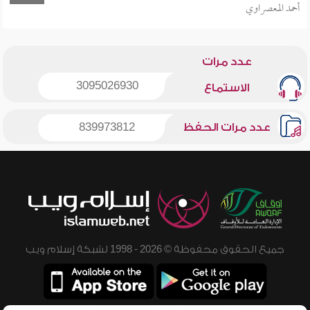
أحمد المعصراوي
عدد مرات
3095026930
الاستماع
عدد مرات الحفظ
839973812
جميع الحقوق محفوظة © 2026 - 1998 لشبكة إسلام ويب