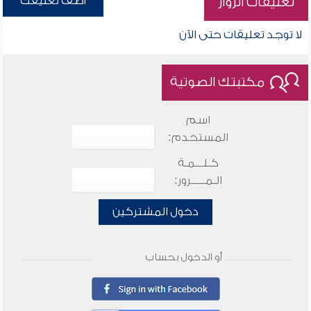
أضف تعليقك
تعليقات الزوار
لا توجد تعليقات حتى الآن
مكتبتك الصوتية
اسم
المستخدم:
كـلـــمـة
الـمـــــرور:
دخول المشتركين
أو الدخول بحساب