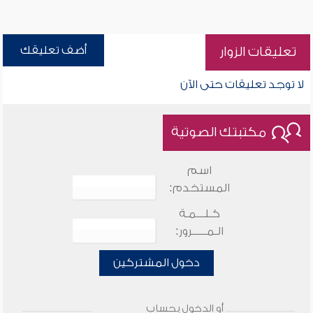
أضف تعليقك
تعليقات الزوار
لا توجد تعليقات حتى الآن
مكتبتك الصوتية
اسم
المستخدم:
كـلـــمـة
الـمـــــرور:
دخول المشتركين
أو الدخول بحساب