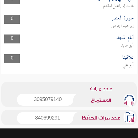
محمد إسماعيل المقدم
سورة العصر
0
إبراهيم الجرمي
أيام المجد
0
أبو عابد
تلاقينا
0
أبو علي
عدد مرات
3095079140
الاستماع
عدد مرات الحفظ
840699291